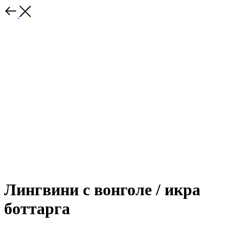
Лингвини с вонголе / икра
боттарга